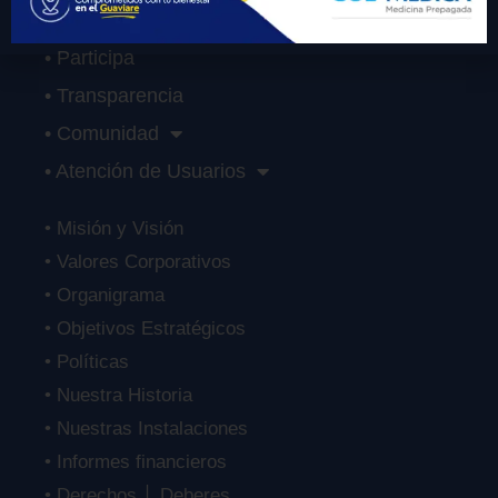
• Servicios
• Participa
• Transparencia
• Comunidad
• Atención de Usuarios
• Misión y Visión
• Valores Corporativos
• Organigrama
• Objetivos Estratégicos
• Políticas
• Nuestra Historia
• Nuestras Instalaciones
• Informes financieros
• Derechos │ Deberes