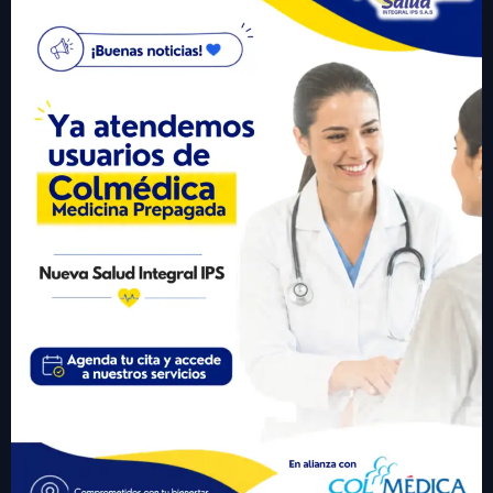
Carrera 20 # 23A -20 La Granja San José del Guaviare
Correo electrónico para notificaciones judiciales:
gerencia@nuevasaludips.com
+57 310 6246977
Visitante #
433108
Links Importantes
• Inicio
• Sobre Nosotros