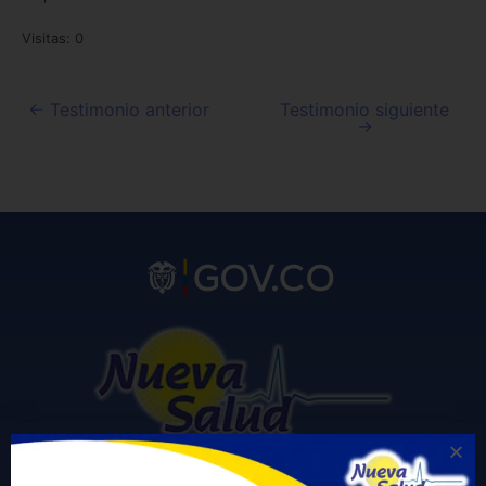
Visitas: 0
←
Testimonio anterior
Testimonio siguiente
→