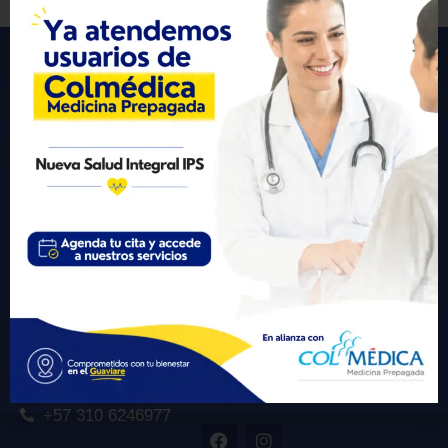
Carrera 20 # 23A -20 La Granja San José del Guaviare
Correo electrónico para notificaciones judiciales:
gerencia@nuevasaludips.com
+57 310 6246977