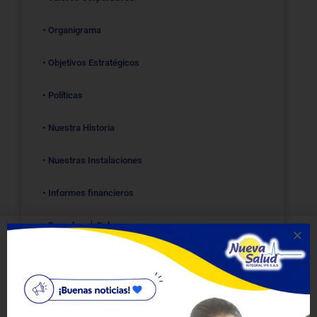
• Organigrama
• Objetivos Estratégicos
• Políticas
• Nuestra Historia
• Nuestras Instalaciones
• Informes financieros
• Derechos │ Deberes
• Informe de las encuestas de satisfacción
Visitas: 130