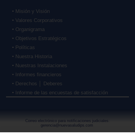
• Misión y Visión
• Valores Corporativos
• Organigrama
• Objetivos Estratégicos
• Políticas
• Nuestra Historia
• Nuestras Instalaciones
• Informes financieros
• Derechos │ Deberes
• Informe de las encuestas de satisfacción
Correo electrónico para notificaciones judiciales:
gerencia@nuevasaludips.com