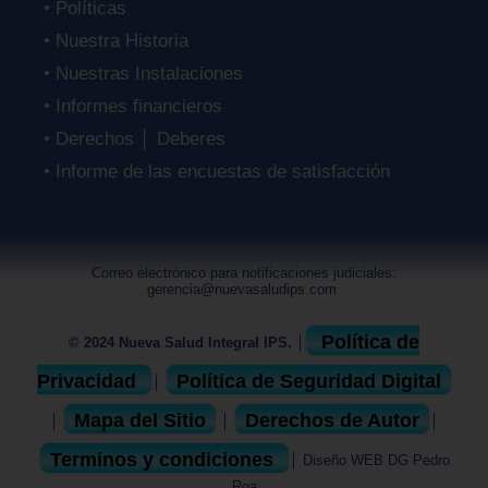
• Políticas
• Nuestra Historia
• Nuestras Instalaciones
• Informes financieros
• Derechos │ Deberes
• Informe de las encuestas de satisfacción
Correo electrónico para notificaciones judiciales:
gerencia@nuevasaludips.com
Política de
© 2024 Nueva Salud Integral IPS. │
Privacidad
Política de Seguridad Digital
│
Mapa del Sitio
Derechos de Autor
│
│
│
Terminos y condiciones
│ Diseño WEB DG Pedro
Roa