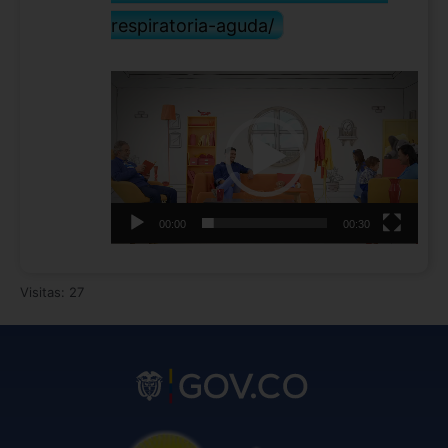
respiratoria-aguda/
Reproductor
de
vídeo
00:00
00:30
Visitas: 27