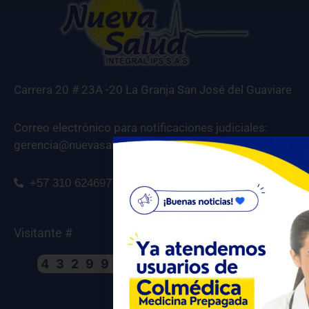
Carrera 20 # 23A -20 La Granja San José del Guaviare
Correo electrónico para notificaciones judiciales:
gerencia@nuevasaludips.com
+57 310 6246977
Visitante #
432995