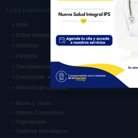
Links Importantes
• Inicio
• Sobre Nosotros
• Servicios
• Participa
• Transparencia
• Comunidad
• Atención de Usuarios
• Misión y Visión
• Valores Corporativos
• Organigrama
• Objetivos Estratégicos