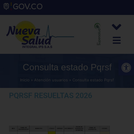
Abrir
Consulta estado Pqrsf
Inicio
Atención usuarios
Consulta estado Pqrsf
PQRSF RESUELTAS 2026