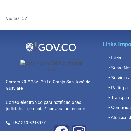
Visitas: 57
Links Impo
• Inicio
• Sobre Nos
• Servicios
Carrera 20 # 23A -20 La Granja San José del
• Participa
Guaviare
• Transpare
Correo electrónico para notificaciones
• Comunida
judiciales: gerencia@nuevasaludips.com
• Atención 
+57 310 6246977