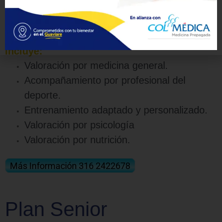
Plan Kids
Dirigido a niños entre 6-14 años.
Incluye:
Valoración por medicina general.
Acompañamiento por profesional del
deporte.
Entrenamiento adaptado y personalizado.
Valoración por psicología
Valoración por nutrición.
Más Información 316 2422678
Plan Senior