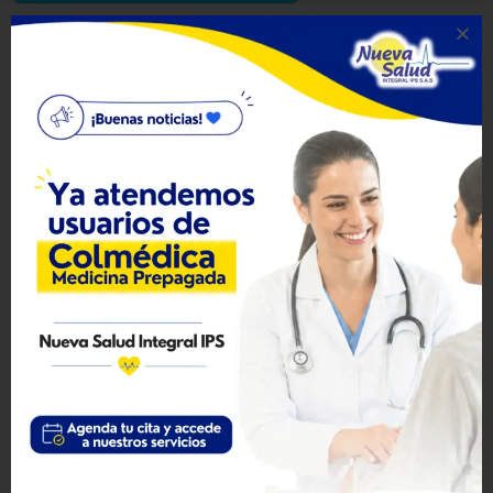
Plan Mom Fit
Dirigido a mujeres en estado de gestación
mayores de 14 años (semana 12 – semana
36).
Incluye:
Masoterapia
Identificación de riesgos prenatales.
2 Sesiones de fisioterapia mensuales enfocadas en la preparación
física para el parto
Valoración por medicina general
Más Información 316 2422678