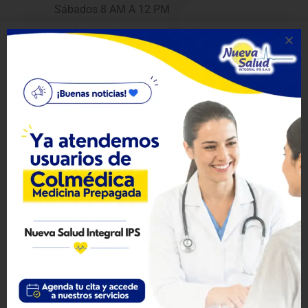
Sábados 8 AM A 12 PM
6. SEDE EL RETORNO
Calle 9 # 7 – 46 Primero de Noviembre, El Retorno
Teléfono (57+) 3176461733
Horario de atención
Lun a Vie 6 AM a 6 PM
Sábados 6 a 12 AM
FARMACIA
Horario
Lun a Vie 8 a 12 AM y 2 a 6 PM
Sábados 8 AM A 12 PM