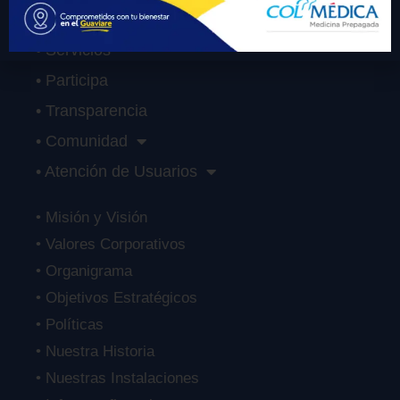
• Sobre Nosotros
• Servicios
• Participa
• Transparencia
• Comunidad
• Atención de Usuarios
• Misión y Visión
• Valores Corporativos
• Organigrama
• Objetivos Estratégicos
• Políticas
• Nuestra Historia
• Nuestras Instalaciones