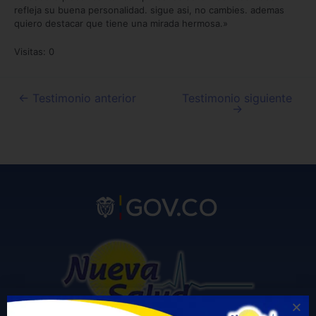
refleja su buena personalidad. sigue asi, no cambies. ademas
quiero destacar que tiene una mirada hermosa.»
Visitas: 0
←
Testimonio anterior
Testimonio siguiente
→