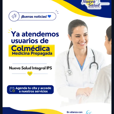
Carrera 20 # 23A -20 La Granja San José del Guaviare
Correo electrónico para notificaciones judiciales:
gerencia@nuevasaludips.com
+57 310 6246977
Visitante #
432726
Links Importantes
• Inicio