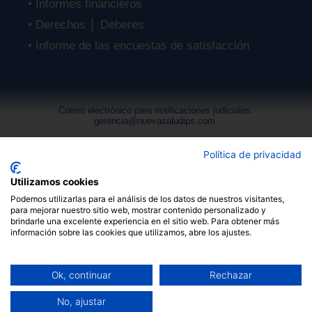
• Informes financieros
• Derechos │ Deberes
• Informe de las encuestas de satisfacción
Correo electrónico para notificaciones judiciales:
gerencia@nuevasaludips.com
Política de
Política de privacidad
© 2024 Nueva Salud Integral IPS. │
Privacidad
Política de Seguridad Digital
│
Utilizamos cookies
Podemos utilizarlas para el análisis de los datos de nuestros visitantes,
Mapa del Sitio
Derechos de Autor
│
│
│
para mejorar nuestro sitio web, mostrar contenido personalizado y
brindarle una excelente experiencia en el sitio web. Para obtener más
Terminos y condiciones
│ Diseño WEB DG Pedro
información sobre las cookies que utilizamos, abre los ajustes.
Roa
Ok, continuar
Rechazar
No, ajustar