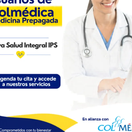
Otros Eventos o Actividades
DIA MUNDIAL DE LA
SE CONSIDERA ACOSO
SEGURIDAD Y SALUD
LABORAL?
TRABAJO
Actividades
Fecha
Fecha
rtantes
• Misión y Visión
• Valores Corporativos