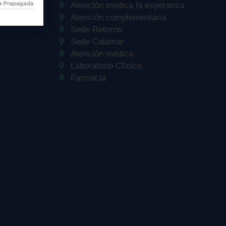
Atención medica la esperanza
Atención complementaria
Sede Retorno
Sede Calamar
Atención médica
Laboratorio Clínico
Farmacia