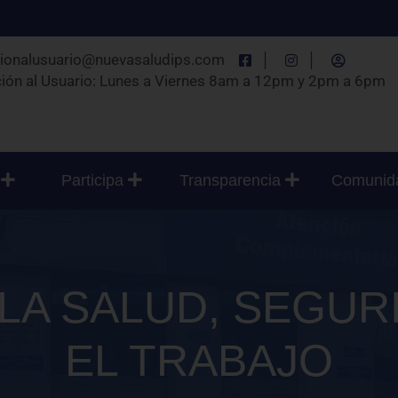
cionalusuario@nuevasaludips.com
│
│
ión al Usuario: Lunes a Viernes 8am a 12pm y 2pm a 6pm
s
Participa
Transparencia
Comuni
 LA SALUD, SEGUR
EL TRABAJO