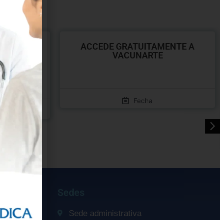
 SALUD,
ACCEDE GRATUITAMENTE A
 EN EL
VACUNARTE
Fecha
Sedes
Sede administrativa