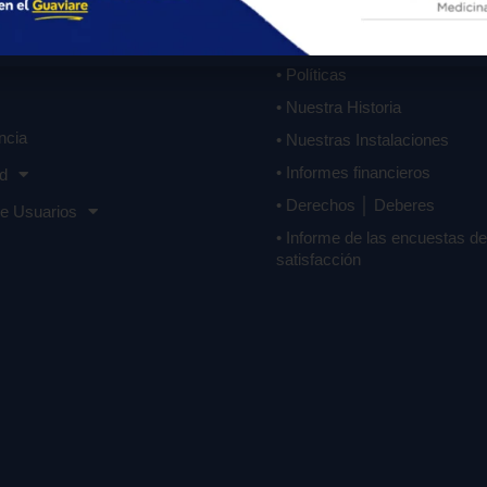
• Organigrama
otros
• Objetivos Estratégicos
• Políticas
• Nuestra Historia
ncia
• Nuestras Instalaciones
• Informes financieros
d
• Derechos │ Deberes
de Usuarios
• Informe de las encuestas de
satisfacción