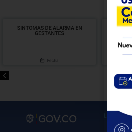
SINTOMAS DE ALARMA EN
CUANDO 
GESTANTES
Fecha
Links Impo
• Inicio