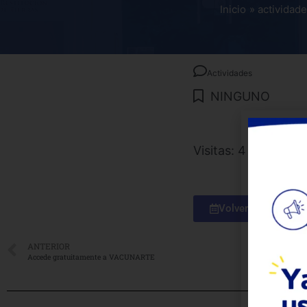
Inicio
actividad
Actividades
NINGUNO
Visitas: 4
Volver a Calendari
ANTERIOR
Accede gratuitamente a VACUNARTE