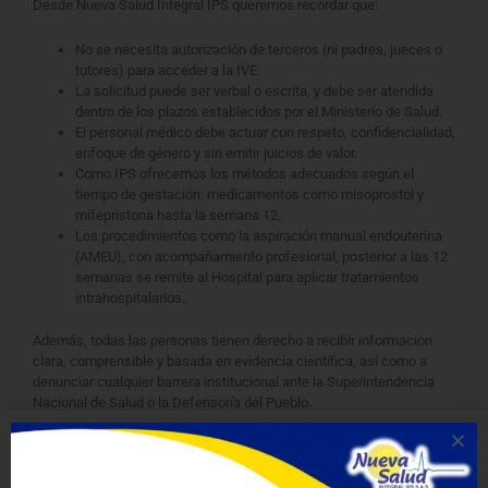
Desde Nueva Salud Integral IPS queremos recordar que:
No se necesita autorización de terceros (ni padres, jueces o
tutores) para acceder a la IVE.
La solicitud puede ser verbal o escrita, y debe ser atendida
dentro de los plazos establecidos por el Ministerio de Salud.
El personal médico debe actuar con respeto, confidencialidad,
enfoque de género y sin emitir juicios de valor.
Como IPS ofrecemos los métodos adecuados según el
tiempo de gestación: medicamentos como misoprostol y
mifepristona hasta la semana 12.
Los procedimientos como la aspiración manual endouterina
(AMEU), con acompañamiento profesional, posterior a las 12
semanas se remite al Hospital para aplicar tratamientos
intrahospitalarios.
Además, todas las personas tienen derecho a recibir información
clara, comprensible y basada en evidencia científica, así como a
denunciar cualquier barrera institucional ante la Superintendencia
Nacional de Salud o la Defensoría del Pueblo.
En Nueva Salud Integral IPS reconocemos que el acceso a la IVE no
solo es un servicio médico, sino una manifestación concreta del