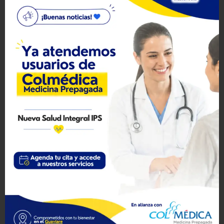
derecho a decidir sobre el propio cuerpo, a vivir sin violencia, y a
ejercer la autonomía con dignidad. Por eso, seguimos trabajando
para brindar atención integral, con enfoque humanizado y centrado
en las necesidades de nuestras usuarias y usuarios.
Visitas: 48
ANTERIOR
SIGUIENTE
¿RIÑONES EN RIESGO? CONOCE CÓMO CUIDARLOS
¿POR QUÉ ASISTIR AL CONTROL PRENATAL?
NOTICIAS RECIENTES
LO QUE DEBES SABER DE LA DIABETES
9 octubre,
2025
CONVOCATORIA PUBLICA
6 octubre, 2025