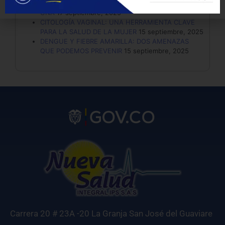
VACUNA HEXAVALENTE: SEIS PROTECCIONES EN
UNA
17 septiembre, 2025
CITOLOGÍA VAGINAL: UNA HERRAMIENTA CLAVE
PARA LA SALUD DE LA MUJER
15 septiembre, 2025
DENGUE Y FIEBRE AMARILLA: DOS AMENAZAS
QUE PODEMOS PREVENIR
15 septiembre, 2025
Carrera 20 # 23A -20 La Granja San José del Guaviare