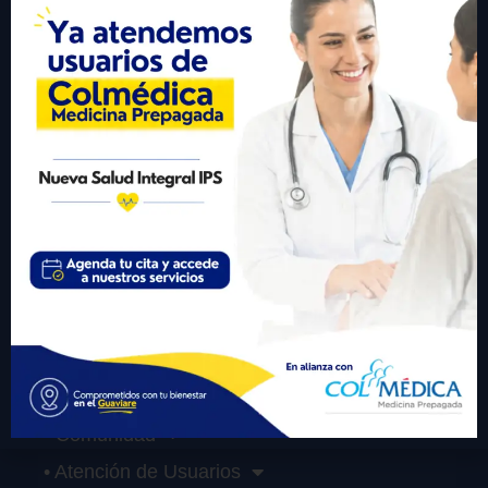
Visitante #
432724
Links Importantes
• Inicio
• Sobre Nosotros
• Servicios
• Participa
• Transparencia
• Comunidad
• Atención de Usuarios