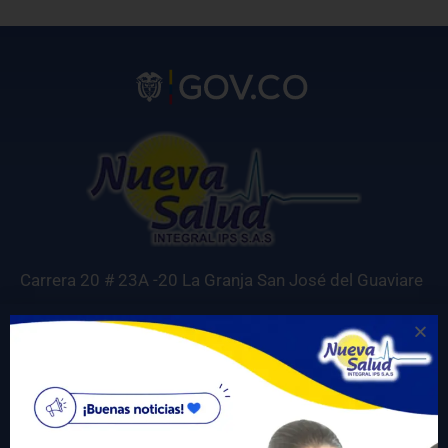
Carrera 20 # 23A -20 La Granja San José del Guaviare
Correo electrónico para notificaciones judiciales:
gerencia@nuevasaludips.com
+57 310 6246977