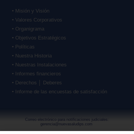
• Misión y Visión
• Valores Corporativos
• Organigrama
• Objetivos Estratégicos
• Políticas
• Nuestra Historia
• Nuestras Instalaciones
• Informes financieros
• Derechos │ Deberes
• Informe de las encuestas de satisfacción
Correo electrónico para notificaciones judiciales:
gerencia@nuevasaludips.com