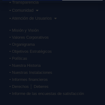
• Transparencia
• Comunidad
• Atención de Usuarios
• Misión y Visión
• Valores Corporativos
• Organigrama
• Objetivos Estratégicos
• Políticas
• Nuestra Historia
• Nuestras Instalaciones
• Informes financieros
• Derechos │ Deberes
• Informe de las encuestas de satisfacción