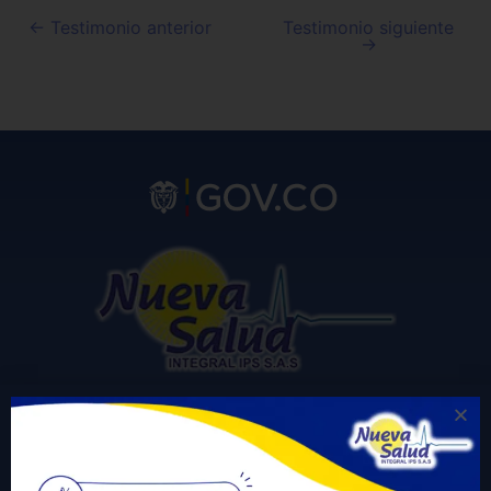
←
Testimonio anterior
Testimonio siguiente
→
Carrera 20 # 23A -20 La Granja San José del Guaviare
Correo electrónico para notificaciones judiciales: