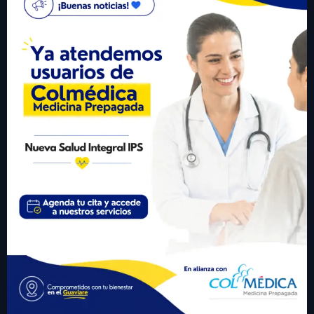
gerencia@nuevasaludips.com
+57 310 6246977
Visitante #
432909
Links Importantes
• Inicio
• Sobre Nosotros
• Servicios
• Participa