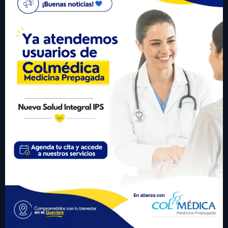
gerencia@nuevasaludips.com
+57 310 6246977
Visitante #
433217
Links Importantes
• Inicio
• Sobre Nosotros
• Servicios
• Participa