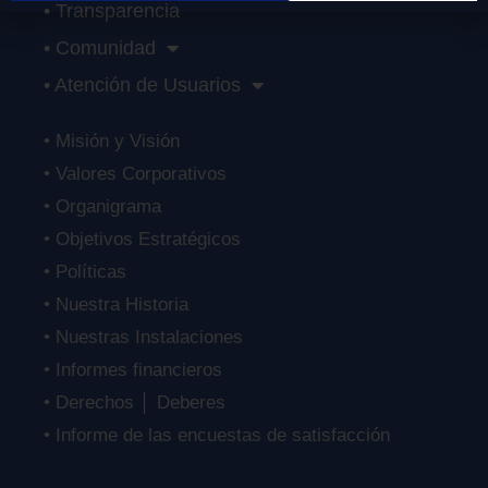
• Transparencia
• Comunidad
• Atención de Usuarios
• Misión y Visión
• Valores Corporativos
• Organigrama
• Objetivos Estratégicos
• Políticas
• Nuestra Historia
• Nuestras Instalaciones
• Informes financieros
• Derechos │ Deberes
• Informe de las encuestas de satisfacción