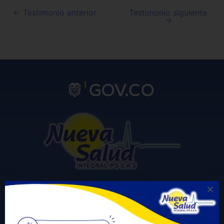
←
Testimonio anterior
Testimonio siguiente
→
Carrera 20 # 23A -20 La Granja San José del Guaviare
Correo electrónico para notificaciones judiciales: