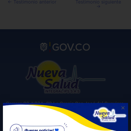
←
Testimonio anterior
Testimonio siguiente
→
Carrera 20 # 23A -20 La Granja San José del Guaviare
Correo electrónico para notificaciones judiciales:
gerencia@nuevasaludips.com