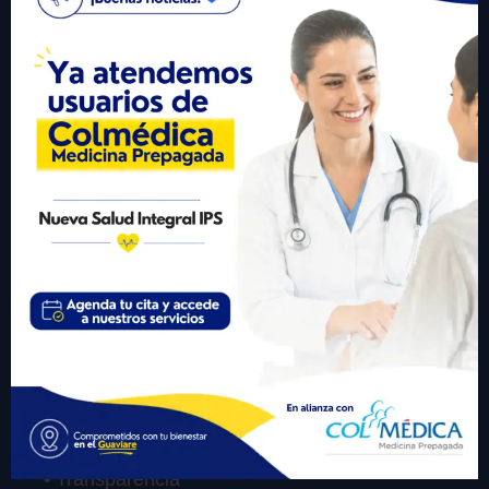
+57 310 6246977
Visitante #
433167
Links Importantes
• Inicio
• Sobre Nosotros
• Servicios
• Participa
• Transparencia