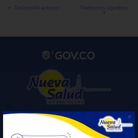
←
Testimonio anterior
Testimonio siguiente
→
Carrera 20 # 23A -20 La Granja San José del Guaviare
Correo electrónico para notificaciones judiciales: