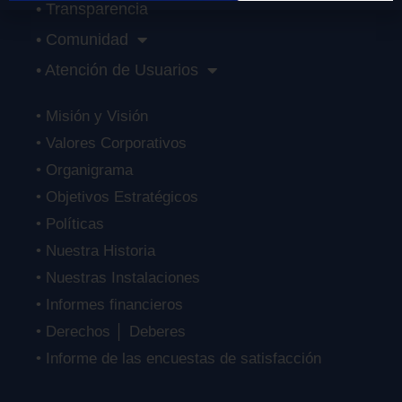
• Transparencia
• Comunidad
• Atención de Usuarios
• Misión y Visión
• Valores Corporativos
• Organigrama
• Objetivos Estratégicos
• Políticas
• Nuestra Historia
• Nuestras Instalaciones
• Informes financieros
• Derechos │ Deberes
• Informe de las encuestas de satisfacción