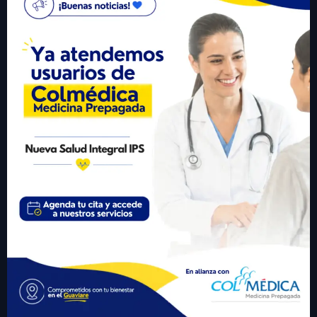
gerencia@nuevasaludips.com
+57 310 6246977
Visitante #
432493
Links Importantes
• Inicio
• Sobre Nosotros
• Servicios
• Participa