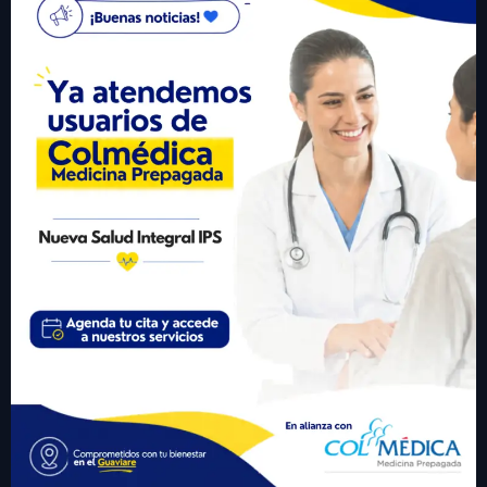
gerencia@nuevasaludips.com
+57 310 6246977
Visitante #
433293
Links Importantes
• Inicio
• Sobre Nosotros
• Servicios
• Participa