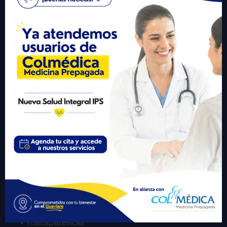
+57 310 6246977
Visitante #
432542
Links Importantes
• Inicio
• Sobre Nosotros
• Servicios
• Participa
• Transparencia