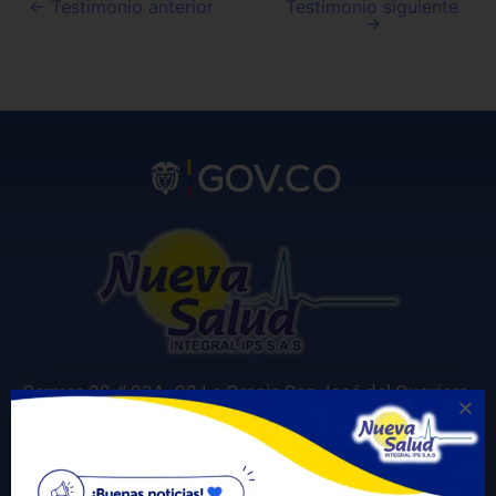
←
Testimonio anterior
Testimonio siguiente
→
Carrera 20 # 23A -20 La Granja San José del Guaviare
Correo electrónico para notificaciones judiciales:
gerencia@nuevasaludips.com