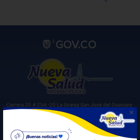
→
Carrera 20 # 23A -20 La Granja San José del Guaviare
Correo electrónico para notificaciones judiciales:
gerencia@nuevasaludips.com