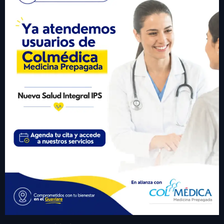
+57 310 6246977
Visitante #
432767
Links Importantes
• Inicio
• Sobre Nosotros
• Servicios
• Participa
• Transparencia