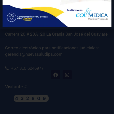
Carrera 20 # 23A -20 La Granja San José del Guaviare
Correo electrónico para notificaciones judiciales:
gerencia@nuevasaludips.com
+57 310 6246977
Visitante #
432809